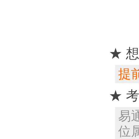
★ 
提前
★ 
易
位