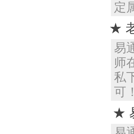
定
★ 
易
师
私
可
★ 
易