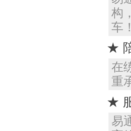
构
车
★ 
在
重
★ 
易